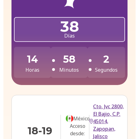
38
Días
14
58
2
Horas
Minutos
Segundos
Cto. Jvc 2800,
El Bajio, C.P.
México
45014,
Acceso
18-19
Zapopan,
desde:
Jalisco