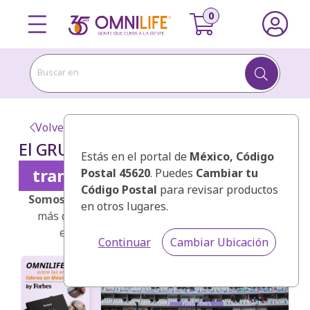
Buscar en
Volver
El GRUPO OMNILIFE
Estás en el portal de
México
, Código
transforma vidas
Postal 45620
. Puedes
Cambiar tu
Código Postal
para revisar productos
Somos multinacionales.
Tenemos presencia en
en otros lugares.
más de 20 países y estamos dentro de las 500
empresas con más ventas en México.
Continuar
Cambiar Ubicación