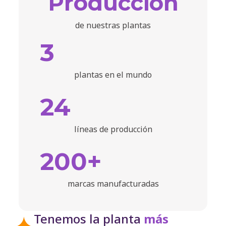
Producción
2002
de nuestras plantas
3
2003
plantas en el mundo
2004
24
líneas de producción
2005
200+
2006
marcas manufacturadas
2006
Tenemos la planta
más